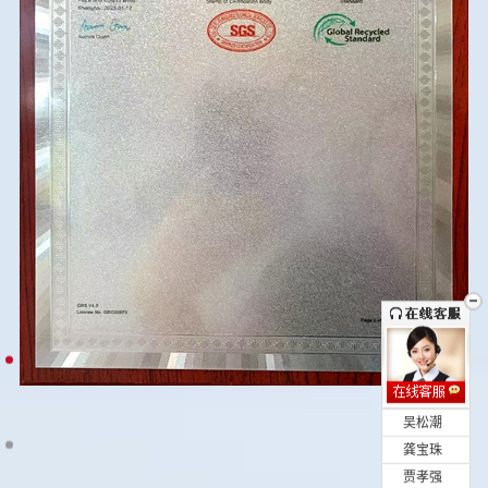
•
吴松潮
•
龚宝珠
•
贾孝强