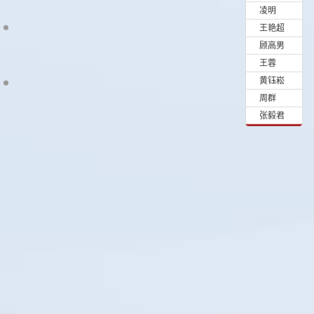
•
凌明
•
王艳超
•
顾高男
•
王蓉
•
黄钰崧
•
周群
•
张毅君