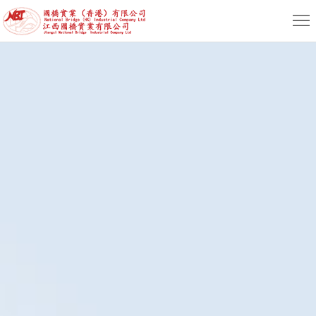
首
页
关
于
新
我
闻
产
们
动
品
服
态
专
务
人
区
支
力
联
持
资
系
简
源
我
体
繁
们
版
体
English