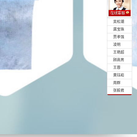
•
吴松潮
•
龚宝珠
•
贾孝强
•
凌明
•
王艳超
•
顾高男
•
王蓉
•
黄钰崧
•
周群
•
张毅君