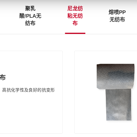
聚乳
尼龙纺
熔喷PP
酸/PLA无
粘无纺
无纺布
纺布
布
布
、高抗化学性及良好的抗变形