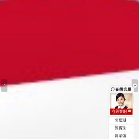
•
吳松潮
•
龔寶珠
•
賈孝強