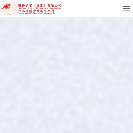
首
頁
關
於
新
我
聞
産
們
動
品
服
态
專
務
人
區
支
力
聯
持
資
係
簡
源
我
體
繁
們
版
體
English