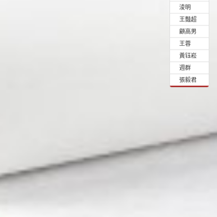
•
淩明
•
王豔超
•
顧高男
•
王蓉
•
黃钰崧
•
週群
•
張毅君