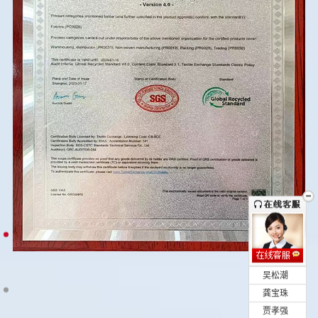
•
吴松潮
•
龚宝珠
•
贾孝强