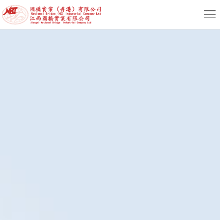
首
页
关
于
新
我
闻
产
们
动
品
服
态
专
务
人
区
支
力
联
持
资
系
简
源
我
体
繁
们
版
体
English