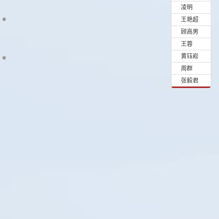
•
凌明
•
王艳超
•
顾高男
•
王蓉
•
黄钰崧
•
周群
•
张毅君