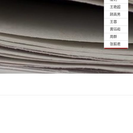
•
王艳超
•
顾高男
•
王蓉
•
黄钰崧
•
周群
•
张毅君