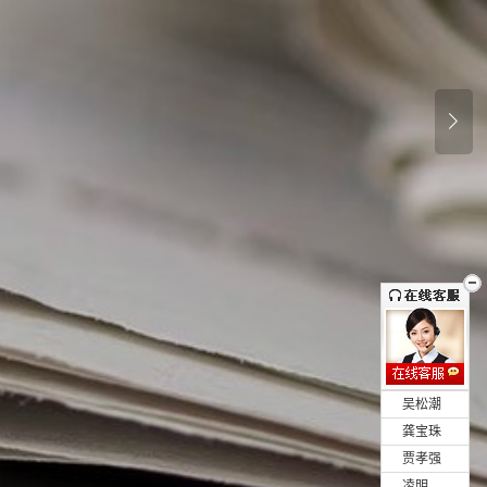
•
吴松潮
•
龚宝珠
•
贾孝强
•
凌明