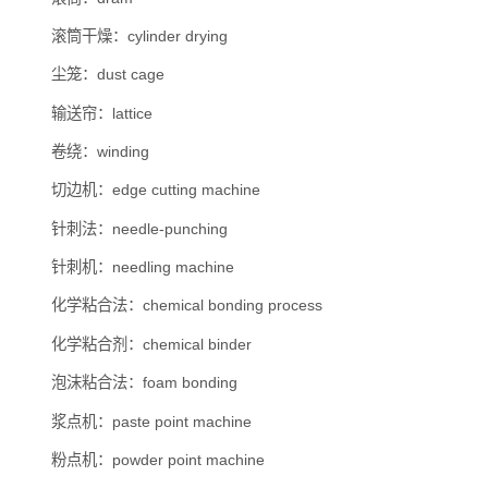
滚筒干燥：cylinder drying
尘笼：dust cage
输送帘：lattice
卷绕：winding
切边机：edge cutting machine
针刺法：needle-punching
针刺机：needling machine
化学粘合法：chemical bonding process
化学粘合剂：chemical binder
泡沫粘合法：foam bonding
浆点机：paste point machine
粉点机：powder point machine