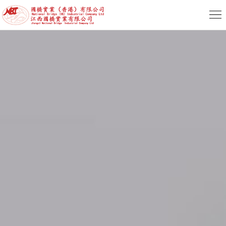
首
页
关
于
新
我
闻
产
们
动
品
服
态
专
务
人
区
支
力
联
持
资
系
简
源
我
体
繁
们
版
体
English