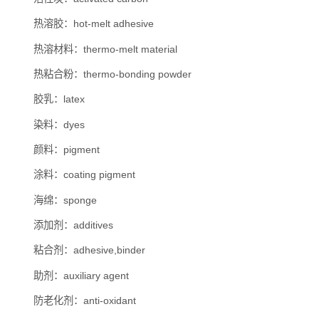
热溶胶：hot-melt adhesive
热溶材料：thermo-melt material
热粘合粉：thermo-bonding powder
胶乳：latex
染料：dyes
颜料：pigment
涂料：coating pigment
海绵：sponge
添加剂：additives
粘合剂：adhesive,binder
助剂：auxiliary agent
防老化剂：anti-oxidant