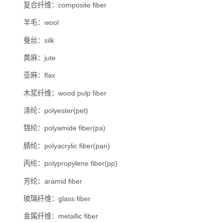
复合纤维：composite fiber
羊毛：wool
蚕丝：silk
黄麻：jute
亚麻：flax
木浆纤维：wood pulp fiber
涤纶：polyester(pet)
锦纶：polyamide fiber(pa)
腈纶：polyacrylic fiber(pan)
丙纶：polypropylene fiber(pp)
芳纶：aramid fiber
玻璃纤维：glass fiber
金属纤维：metallic fiber