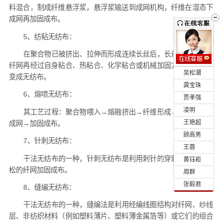
料混合，制成纤维悬浮浆，悬浮浆输送到成网机构，纤维在湿态下
成网再加固成布。
5、纺粘无纺布：
在聚合物已被挤出、拉伸而形成连续长丝后，长丝铺设成网，
纤网再经过自身粘合、热粘合、化学粘合或机械加固方法，使纤网
•
吴松潮
变成无纺布。
•
龚宝珠
6、熔喷无纺布：
•
贾孝强
•
凌明
其工艺过程：聚合物喂入→熔融挤出→纤维形成→纤维冷却→
•
王艳超
成网→加固成布。
•
顾高男
7、针刺无纺布：
•
王蓉
干法无纺布的一种，针刺无纺布是利用刺针的穿刺作用，将蓬
•
黄钰崧
松的纤网加固成布。
•
周群
•
张毅君
8、缝编无纺布：
干法无纺布的一种，缝编法是利用经编线圈结构对纤网、纱线
层、非纺织材料（例如塑料薄片、塑料薄金属箔等）或它们的组合