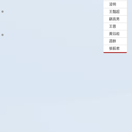
•
淩明
•
王豔超
•
顧高男
•
王蓉
•
黃钰崧
•
週群
•
張毅君