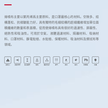
熔噴布主要以聚丙烯爲主要原料，是口罩最核心的材料。空隙多、結
構蓬松、抗褶皺能力好，具有獨特的毛細結構的超細纖維增加單位面
積纖維的數量和表面積，從而使熔噴布具有很好的過濾性、屏蔽性、
絕熱性和吸油性。可用於空氣、液體過濾材料、隔離材料、吸納材
料、口罩材料、靜電駐極、水駐極、保暖材料、吸油材料及擦拭布等
領域。