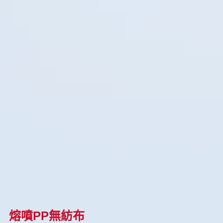
熔噴PP無紡布