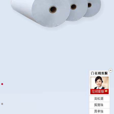
•
吳松潮
•
龔寶珠
•
賈孝強