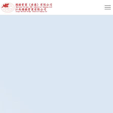
首
頁
關
於
新
我
聞
産
們
動
品
服
态
專
務
人
區
支
力
聯
持
資
係
簡
源
我
體
繁
們
版
體
English