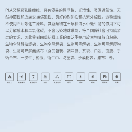
PLA又稱聚乳酸纖維，具有優異的懸垂性、光滑性、吸濕透氣性、天
然抑菌性和皮膚安撫弱酸性，良好的耐熱性和抗紫外線性。這種纖維
不使用石油等化工原料，其廢棄物在土壤和海水中微生物的作用下可
以分解成水和二氧化碳，不會污染地球環境，符合國際社會可持續發
展的要求，因此受到國際紡織工業的廣泛重視用於生物降解自粘袋、
生物全降解拉鏈袋、生物全降解袋、生物可降解袋、生物可降解廢物
袋、生物可降解無紡布（食品包裝、調味袋、茶袋、口罩、面膜、手
術台布、一次性手術服、衛生巾、防塵袋、沙漠樹袋，濾布）等。