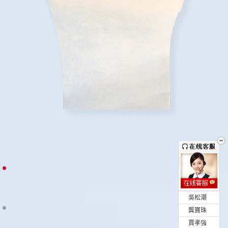
•
吳松潮
•
龔寶珠
•
賈孝強