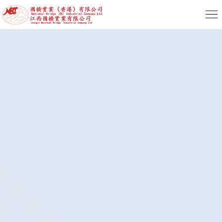
首
頁
關
於
新
我
聞
産
們
動
品
服
态
專
務
人
區
支
力
聯
持
資
係
簡
源
我
體
繁
們
版
體
English