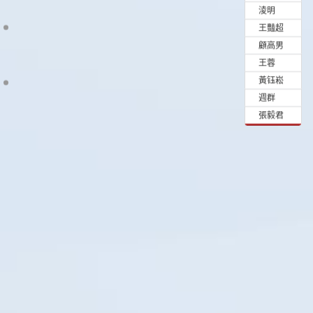
•
淩明
•
王豔超
•
顧高男
•
王蓉
•
黃钰崧
•
週群
•
張毅君